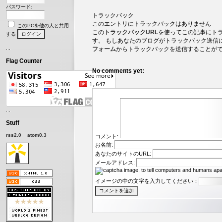
パスワード:
トラックバック
このエントリにトラックバックはありません
このPCを他の人と共用
この
トラックバックURL
を使ってこの記事にト
する
す。 もしあなたのブログがトラックバック送信
フォーム
からトラックバックを送信することがで
Flag Counter
No comments yet:
Stuff
rss2.0
atom0.3
コメント:
お名前:
あなたのサイトのURL:
メールアドレス:
イメージの中の文字を入力してください：