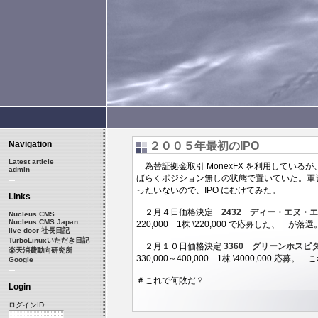
Navigation
２００５年最初のIPO
Latest article
為替証拠金取引 MonexFX を利用している
admin
ばらくポジション無しの状態で置いていた。軍
ったいないので、IPO にむけてみた。
Links
２月４日価格決定
2432 ディー・エヌ・
Nucleus CMS
Nucleus CMS Japan
220,000 1株 \220,000 で応募した、 が落選
live door 社長日記
TurboLinuxいただき日記
２月１０日価格決定
3360 グリーンホスピ
楽天消費動向研究所
330,000～400,000 1株 \4000,000 応募。
Google
＃これで何敗だ？
Login
ログインID: