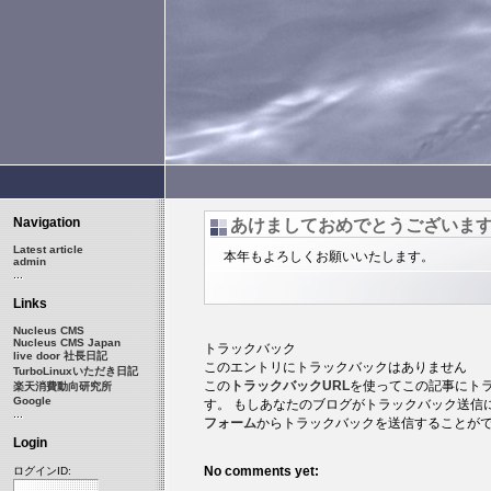
Navigation
あけましておめでとうございま
Latest article
本年もよろしくお願いいたします。
admin
Links
Nucleus CMS
Nucleus CMS Japan
トラックバック
live door 社長日記
このエントリにトラックバックはありません
TurboLinuxいただき日記
この
トラックバックURL
を使ってこの記事にト
楽天消費動向研究所
Google
す。 もしあなたのブログがトラックバック送信
フォーム
からトラックバックを送信することがで
Login
No comments yet:
ログインID: