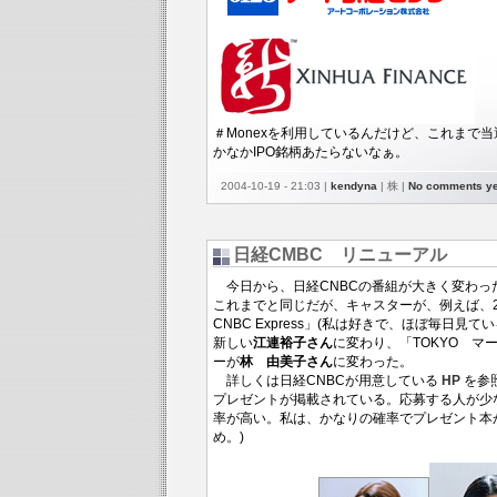
＃Monexを利用しているんだけど、これまで当
かなかIPO銘柄あたらないなぁ。
2004-10-19 - 21:03 |
kendyna
| 株 |
No comments ye
日経CMBC リニューアル
今日から、日経CNBCの番組が大きく変わっ
これまでと同じだが、キャスターが、例えば、2
CNBC Express」(私は好きで、ほぼ毎日見て
新しい
江連裕子さん
に変わり、「TOKYO マ
ーが
林 由美子さん
に変わった。
詳しくは日経CNBCが用意している
HP
を参
プレゼントが掲載されている。応募する人が少
率が高い。私は、かなりの確率でプレゼント本
め。)