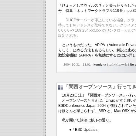
「ひょっとしてウィルス？」と疑ったりもしたが、UNI
号 特集「ネットワークトラブル119番」 pp.3
DHCPサーバーが停止している場合、クラ
待ってもIPアドレスが取得できない。クライアン
0.0.0.0 や 169.254.xxx.xxx のリンクロ
設定される。
というものだった。APIPA（Automatic Private
らしく、止める方法もあるらしい。解説と止め
動設定機能（APIPA）を無効にするには)
が詳し
2004-10-31 - 13:01 |
kendyna
| コンピュータ |
No 
「関西オープンソース」行って
10月23日(土）
「関西オープンソース」
へ行
オープンソースと言えば、Linux がすぐ思
BSDConference Japan 2004 が併設され
はほとんど感じられず、BSD と、Mac OSX 
私が聞いた講演は以下の通り。
●「BSD Updates」