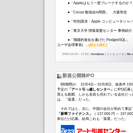
●「Appleはもう一度ブレークするのか？
●「Cocoa 勉強会in関西」 大森智史
●「特別講演：Apple コンピュータジャ
●「東京大学 情報基盤センター 事例紹介
●「飛躍的進化を遂げた PostgreSQL」 片岡
ユーザ会理事長) ...
[続きを読む]
2004-10-24 - 17:02 |
kendyna
| コンピュータ |
No 
新規公開株IPO
BB期間が、 10月4日～10月/8日、仮条件 15
予定の
「アート引っ越しセンター」
にIPO応募
買える範囲、しかも名前も売れている会社だっ
は、「落選」だった。
それではと、次に、中国の会社が初めて東証
「新華ファイナンス」
（ 137,000 円 ～ 19
単位だけ応募。結局これも「落選」だった。