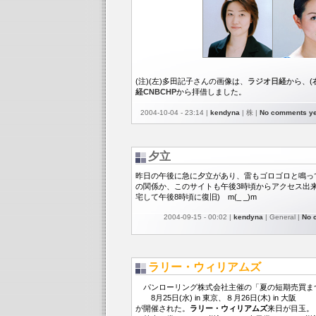
(注)(左)多田記子さんの画像は、
ラジオ日経
から、(
経CNBCHP
から拝借しました。
2004-10-04 - 23:14 |
kendyna
| 株 |
No comments ye
夕立
昨日の午後に急に夕立があり、雷もゴロゴロと鳴っ
の関係か、このサイトも午後3時頃からアクセス出
宅して午後8時頃に復旧) m(_ _)m
2004-09-15 - 00:02 |
kendyna
| General |
No 
ラリー・ウィリアムズ
パンローリング株式会社主催の「夏の短期売買ま
8月25日(水) in 東京、８月26日(木) in 大阪
が開催された。
ラリー・ウィリアムズ
来日が目玉。