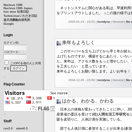
Nucleus CMS
ネットシステムに関心がある私は、早速利用
Nucleus CMS Japan
live door 社長日記
をプリントアウトしました。（この後の様子は
TurboLinuxいただき日記
楽天消費動向研究所
2005-01-25 - 23:51 |
kendyna
| General |
No 
Google
Login
来年もよろしく
ログインID:
このサーバーを立ち上げてから早１年が経ち
パスワード:
上げたものですが、構築するにあたり、いろい
た。来年は、アクセス数をもっと増やしたい、
このPCを他の人と共用
を工夫したい と思っています。
する
来年もよろしくお願い致します。よいお年を！ by
2004-12-30 - 23:06 |
kendyna
| General |
No 
Flag Counter
はかる、わかる、かわる
日本人の体格が変わってきたことに伴い、JI
産業省の委託を受けて
(社)人間生活工学研究セ
阪を皮切りに、人体計測を実施している。
Stuff
誰でも人体計測に参加することが出来る(参加
rss2.0
atom0.3