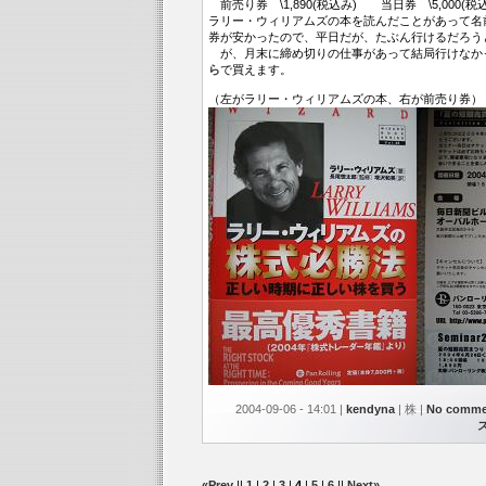
前売り券 \1,890(税込み) 当日券 \5,000(税
ラリー・ウィリアムズの本を読んだことがあって名
券が安かったので、平日だが、たぶん行けるだろう
が、月末に締め切りの仕事があって結局行けなかった。
ら
で買えます。
（左がラリー・ウィリアムズの本、右が前売り券）
2004-09-06 - 14:01 |
kendyna
| 株 |
No comme
«Prev
||
1
|
2
|
3
|
4
|
5
|
6
||
Next»