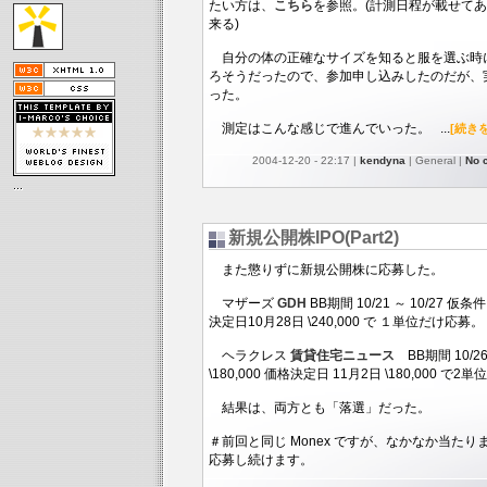
たい方は、
こちら
を参照。(計測日程が載せて
来る)
自分の体の正確なサイズを知ると服を選ぶ時
ろそうだったので、参加申し込みしたのだが、
った。
測定はこんな感じで進んでいった。 ...
[続き
2004-12-20 - 22:17 |
kendyna
| General |
No 
新規公開株IPO(Part2)
また懲りずに新規公開株に応募した。
マザーズ
GDH
BB期間 10/21 ～ 10/27 仮条件 \
決定日10月28日 \240,000 で １単位だけ応募。
ヘラクレス
賃貸住宅ニュース
BB期間 10/26 
\180,000 価格決定日 11月2日 \180,000 で2
結果は、両方とも「落選」だった。
＃前回と同じ Monex ですが、なかなか当た
応募し続けます。