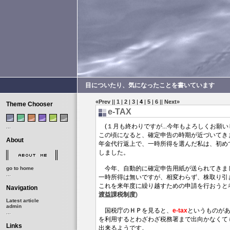
目についたり、気になったことを書いています kendyn
«Prev
||
1
|
2
|
3
|
4
|
5
|
6
||
Next»
Theme Chooser
e-TAX
(１月も終わりですが...今年もよろしくお願い
この頃になると、確定申告の時期が近づいてき
About
年金代行返上で、一時所得を選んだ私は、初め
しました。
今年、自動的に確定申告用紙が送られてきま
go to home
一時所得は無いですが、相変わらず、株取り引
これを来年度に繰り越すための申請を行おうと考え
Navigation
渡益課税制度
)
Latest article
admin
国税庁の
ＨＰ
を見ると、
e-tax
というものが
を利用するとわざわざ税務署まで出向かなくて
Links
出来るようです。